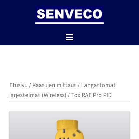
Skip
to
content
Etusivu
/
Kaasujen mittaus
/
Langattomat
järjestelmät (Wireless)
/ ToxiRAE Pro PID