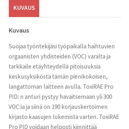
KUVAUS
Kuvaus
Suojaa työntekijäsi työpaikalla haihtuvien
orgaanisten yhdisteiden (VOC) varalta ja
tarkkaile etäyhteydellä pitoisuuksia
keskusyksiköstä tämän pienikokoisen,
langattoman laitteen avulla. ToxiRAE Pro
PID: n anturi pystyy havaitsemaan yli 300
VOC:ia ja siinä on 190 korjauskertoimen
kirjasto kaasujen lukemista varten. ToxiRAE
Pro PID voidaan helposti kiinnittää